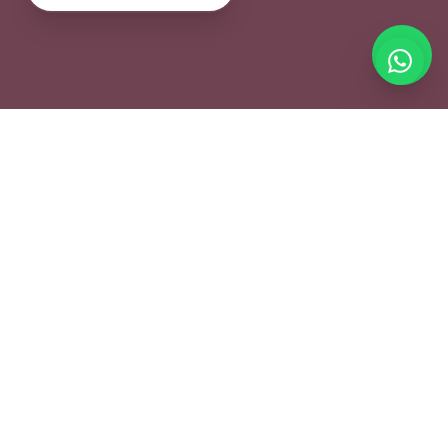
Amanda Pinheiro Fisioterapia
CREFITO-3 115657-F
Especialista em saúde da mulher, diástase abdominal e reabilitação
pélvica. Tratamentos conservadores que devolvem a qualidade de
vida.