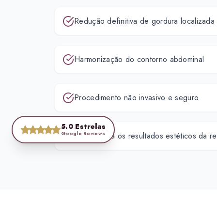
Redução definitiva de gordura localizada
Harmonização do contorno abdominal
Procedimento não invasivo e seguro
5.0 Estrelas
Google Reviews
Potencializa os resultados estéticos da re