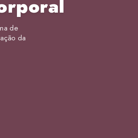
orporal
rma de
tação da